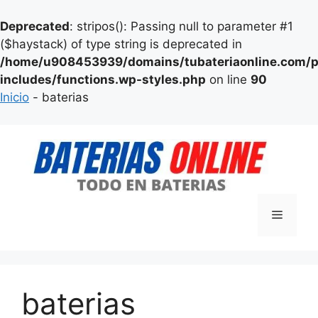
Deprecated
: stripos(): Passing null to parameter #1
($haystack) of type string is deprecated in
/home/u908453939/domains/tubateriaonline.com/p
includes/functions.wp-styles.php
on line
90
Inicio
-
baterias
Saltar
al
contenido
Menú
baterias