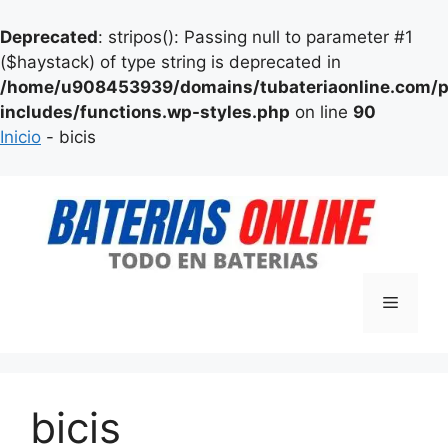
Deprecated
: stripos(): Passing null to parameter #1
($haystack) of type string is deprecated in
/home/u908453939/domains/tubateriaonline.com/p
includes/functions.wp-styles.php
on line
90
Inicio
-
bicis
Saltar
al
contenido
Menú
bicis