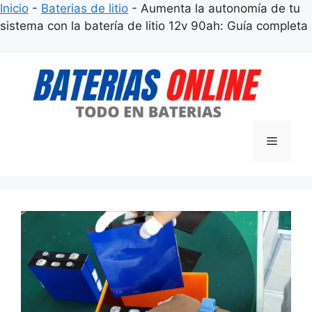
Inicio
-
Baterias de litio
-
Aumenta la autonomía de tu
sistema con la batería de litio 12v 90ah: Guía completa
Saltar
al
contenido
Menú