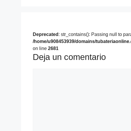
Deprecated
: str_contains(): Passing null to pa
/home/u908453939/domains/tubateriaonline
on line
2681
Deja un comentario
Comentario