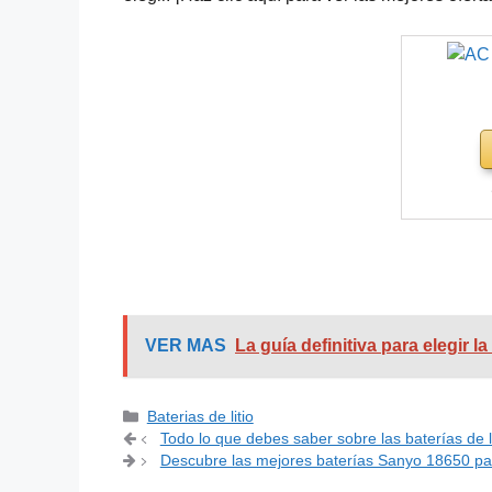
VER MAS
La guía definitiva para elegir 
Categorías
Baterias de litio
Navegación
Todo lo que debes saber sobre las baterías de li
de
Descubre las mejores baterías Sanyo 18650 par
entradas