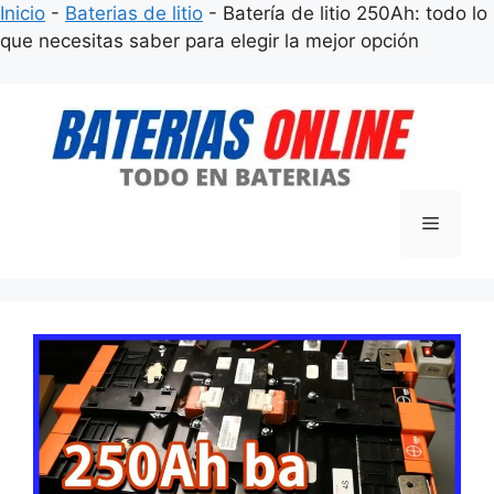
Inicio
-
Baterias de litio
-
Batería de litio 250Ah: todo lo
que necesitas saber para elegir la mejor opción
Saltar
al
contenido
Menú