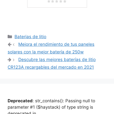
Categorías
Baterias de litio
Navegación
Mejora el rendimiento de tus paneles
de
solares con la mejor batería de 250w
entradas
Descubre las mejores baterías de litio
CR123A recargables del mercado en 2021
Deprecated
: str_contains(): Passing null to
parameter #1 ($haystack) of type string is
deprecated in