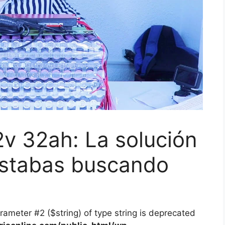
72v 32ah: La solución
estabas buscando
arameter #2 ($string) of type string is deprecated