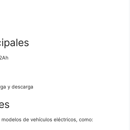
cipales
2Ah
rga y descarga
es
s modelos de vehículos eléctricos, como: