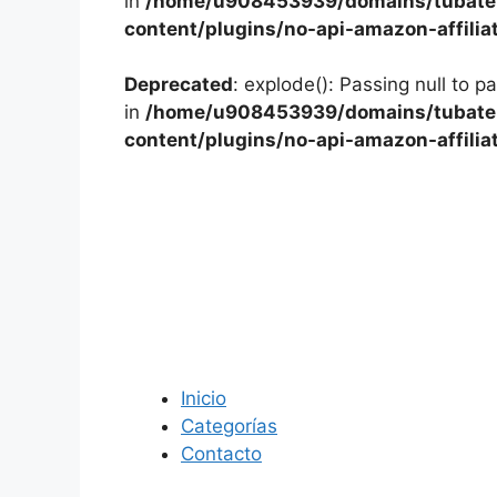
in
/home/u908453939/domains/tubater
content/plugins/no-api-amazon-affilia
Deprecated
: explode(): Passing null to p
in
/home/u908453939/domains/tubater
content/plugins/no-api-amazon-affilia
Inicio
Categorías
Contacto