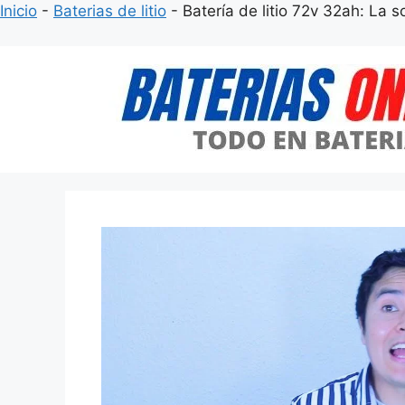
Inicio
-
Baterias de litio
-
Batería de litio 72v 32ah: La
Saltar
al
contenido