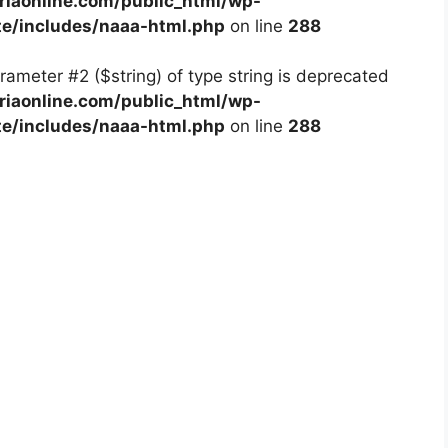
iaonline.com/public_html/wp-
te/includes/naaa-html.php
on line
288
arameter #2 ($string) of type string is deprecated
iaonline.com/public_html/wp-
te/includes/naaa-html.php
on line
288