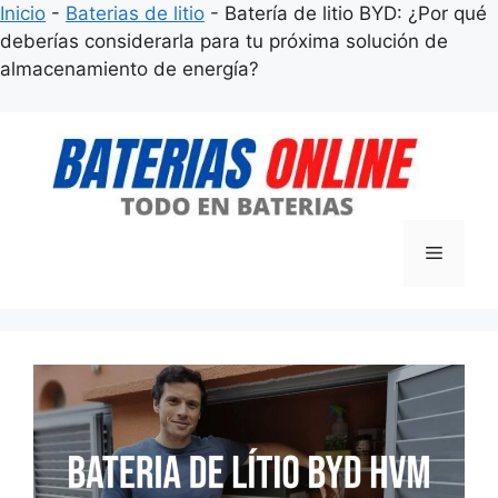
Inicio
-
Baterias de litio
-
Batería de litio BYD: ¿Por qué
deberías considerarla para tu próxima solución de
almacenamiento de energía?
Saltar
al
contenido
Menú