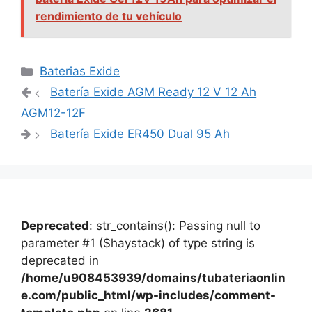
rendimiento de tu vehículo
Categorías
Baterias Exide
Navegación
Batería Exide AGM Ready 12 V 12 Ah
de
AGM12-12F
entradas
Batería Exide ER450 Dual 95 Ah
Deprecated
: str_contains(): Passing null to
parameter #1 ($haystack) of type string is
deprecated in
/home/u908453939/domains/tubateriaonlin
e.com/public_html/wp-includes/comment-