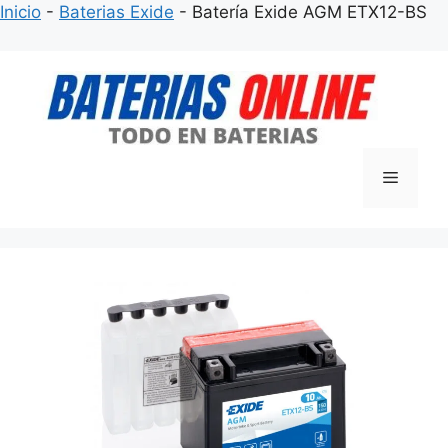
Inicio
-
Baterias Exide
-
Batería Exide AGM ETX12-BS
Saltar
al
contenido
Menú