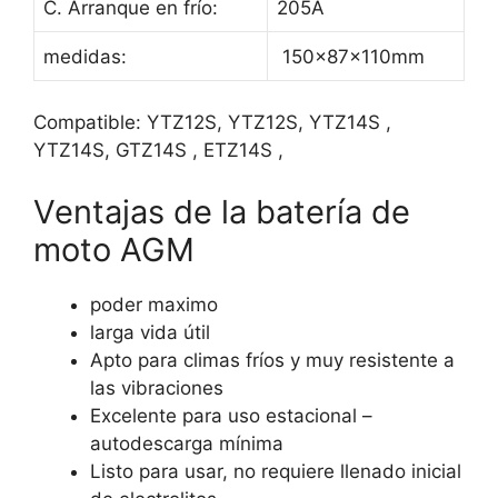
C. Arranque en frío:
205A
medidas:
150×87×110mm
Compatible:
YTZ12S,
YTZ12S, YTZ14S
,
YTZ14S,
GTZ14S
,
ETZ14S
,
Ventajas de la batería de
moto AGM
poder maximo
larga vida útil
Apto para climas fríos y muy resistente a
las vibraciones
Excelente para uso estacional –
autodescarga mínima
Listo para usar, no requiere llenado inicial