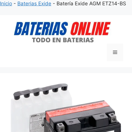
Inicio
-
Baterias Exide
-
Batería Exide AGM ETZ14-BS
Saltar
al
contenido
Menú