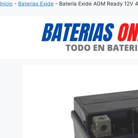
Inicio
-
Baterias Exide
-
Batería Exide AGM Ready 12V 
Saltar
al
contenido