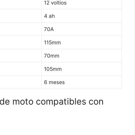
12 voltios
4 ah
70A
115mm
70mm
105mm
6 meses
s de moto compatibles con