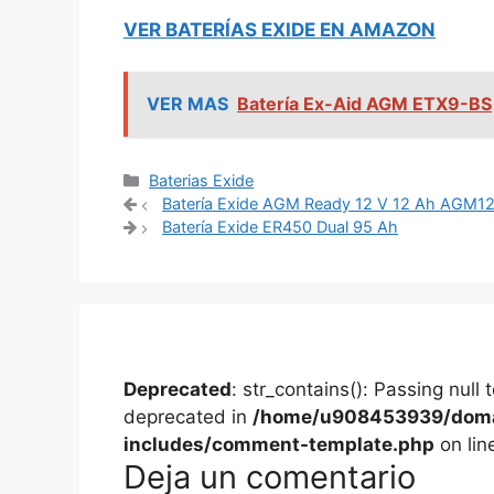
VER BATERÍAS EXIDE EN AMAZON
VER MAS
Batería Ex-Aid AGM ETX9-BS
Categorías
Baterias Exide
Navegación
Batería Exide AGM Ready 12 V 12 Ah AGM1
de
Batería Exide ER450 Dual 95 Ah
entradas
Deprecated
: str_contains(): Passing null
deprecated in
/home/u908453939/domai
includes/comment-template.php
on lin
Deja un comentario