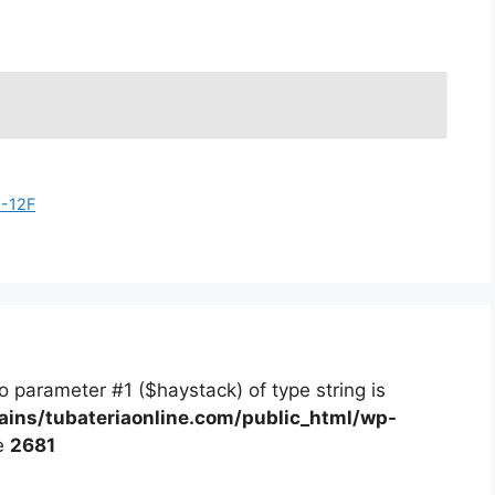
2-12F
 to parameter #1 ($haystack) of type string is
ns/tubateriaonline.com/public_html/wp-
e
2681