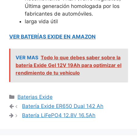
Última generación homologada por los
fabricantes de automóviles.
larga vida útil
VER BATERÍAS EXIDE EN AMAZON
VER MAS
Todo lo que debes saber sobre la
batería Exide Gel 12V 19Ah para optimizar el
rendimiento de tu vehículo
Categorías
Baterias Exide
Navegación
Batería Exide ER650 Dual 142 Ah
de
Batería LiFePO4 12.8V 16.5Ah
entradas