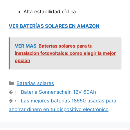
Alta estabilidad cíclica
VER BATERÍAS SOLARES EN AMAZON
VER MAS
Baterías solares para tu
instalación fotovoltaica: cómo elegir la mejor
opción
Categorías
Baterias solares
Navegación
Batería Sonnenschein 12V 60Ah
de
Las mejores baterías 18650 usadas para
entradas
ahorrar dinero en tu dispositivo electrónico