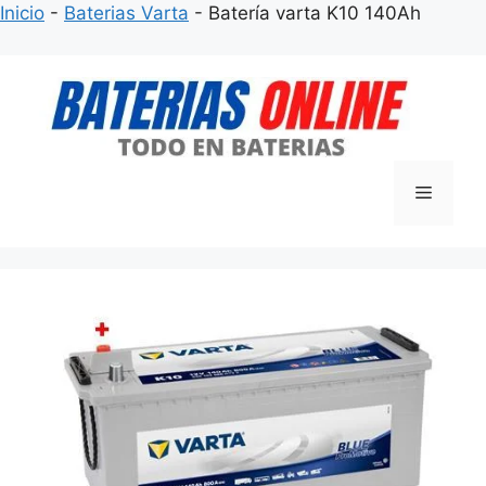
Inicio
-
Baterias Varta
-
Batería varta K10 140Ah
Saltar
al
contenido
Menú