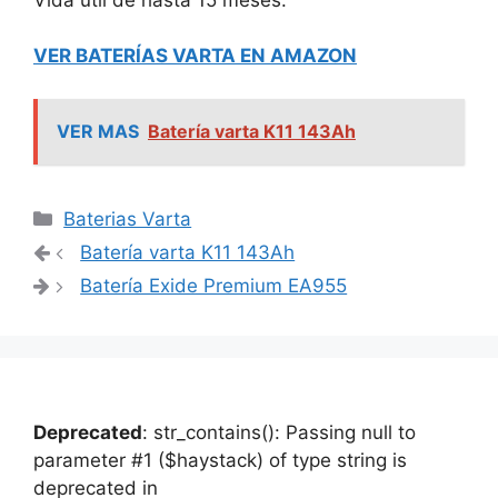
VER BATERÍAS VARTA EN AMAZON
VER MAS
Batería varta K11 143Ah
Categorías
Baterias Varta
Navegación
Batería varta K11 143Ah
de
Batería Exide Premium EA955
entradas
Deprecated
: str_contains(): Passing null to
parameter #1 ($haystack) of type string is
deprecated in