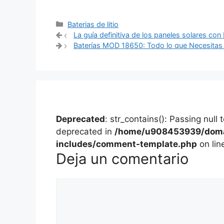
Categorías
Baterias de litio
Navegación
La guía definitiva de los paneles solares con
de
Baterías MOD 18650: Todo lo que Necesitas 
entradas
Deprecated
: str_contains(): Passing null
deprecated in
/home/u908453939/domai
includes/comment-template.php
on lin
Deja un comentario
Comentario