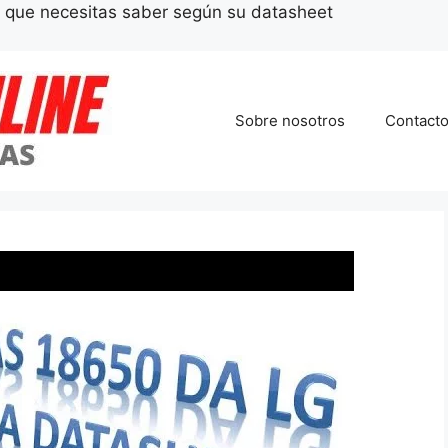
lo que necesitas saber según su datasheet
Sobre nosotros
Contact