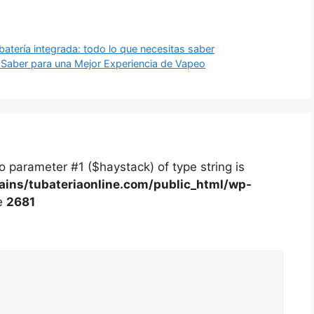
 batería integrada: todo lo que necesitas saber
Saber para una Mejor Experiencia de Vapeo
 to parameter #1 ($haystack) of type string is
ns/tubateriaonline.com/public_html/wp-
e
2681