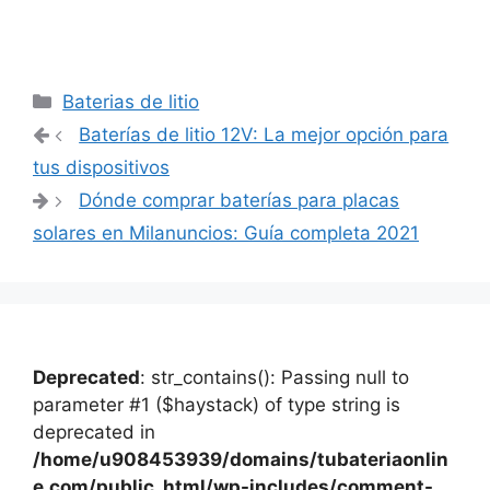
Categorías
Baterias de litio
Navegación
Baterías de litio 12V: La mejor opción para
de
tus dispositivos
entradas
Dónde comprar baterías para placas
solares en Milanuncios: Guía completa 2021
Deprecated
: str_contains(): Passing null to
parameter #1 ($haystack) of type string is
deprecated in
/home/u908453939/domains/tubateriaonlin
e.com/public_html/wp-includes/comment-