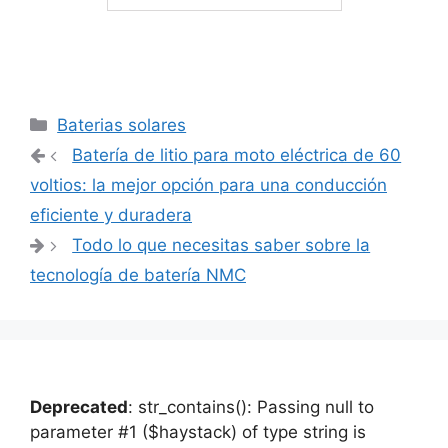
Categorías
Baterias solares
Navegación
Batería de litio para moto eléctrica de 60
de
voltios: la mejor opción para una conducción
entradas
eficiente y duradera
Todo lo que necesitas saber sobre la
tecnología de batería NMC
Deprecated
: str_contains(): Passing null to
parameter #1 ($haystack) of type string is