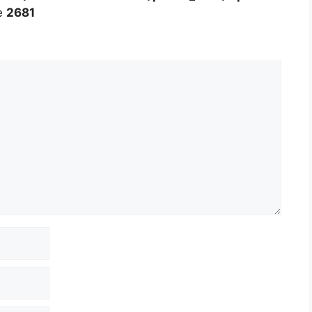
e
2681