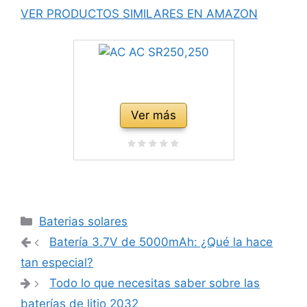
VER PRODUCTOS SIMILARES EN AMAZON
Ver más
Categorías
Baterias solares
Navegación
Batería 3.7V de 5000mAh: ¿Qué la hace
de
tan especial?
entradas
Todo lo que necesitas saber sobre las
baterías de litio 2032