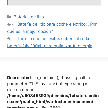
Categorías
Baterias de litio
Navegación
Batería de litio para coche eléctrico: ¿Por
de
qué es la mejor opción?
entradas
Todo lo que necesitas saber sobre la
batería 24v 100ah para optimizar tu energía
Deprecated
: str_contains(): Passing null to
parameter #1 ($haystack) of type string is
deprecated in
/home/u908453939/domains/tubateriaonlin
e.com/public_html/wp-includes/comment-
template.php
on line
2681