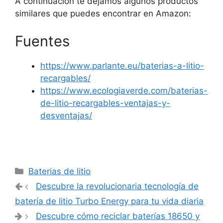
A continuación te dejamos algunos productos
similares que puedes encontrar en Amazon:
Fuentes
https://www.parlante.eu/baterias-a-litio-
recargables/
https://www.ecologiaverde.com/baterias-
de-litio-recargables-ventajas-y-
desventajas/
Categorías
Baterias de litio
Navegación
Descubre la revolucionaria tecnología de
de
batería de litio Turbo Energy para tu vida diaria
entradas
Descubre cómo reciclar baterías 18650 y