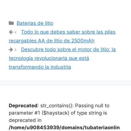
Categorías
Baterias de litio
Navegación
Todo lo que debes saber sobre las pilas
de
recargables AA de litio de 2500mAh
entradas
Descubre todo sobre el motor de litio: la
tecnología revolucionaria que está
transformando la industria
Deprecated
: str_contains(): Passing null to
parameter #1 ($haystack) of type string is
deprecated in
/home/u908453939/domains/tubateriaonlin