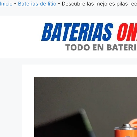
Inicio
-
Baterias de litio
-
Descubre las mejores pilas rec
Saltar
al
contenido