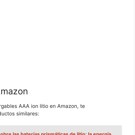
 Amazon
rgables AAA ion litio en Amazon, te
uctos similares:
bre las baterías prismáticas de litio: la energía