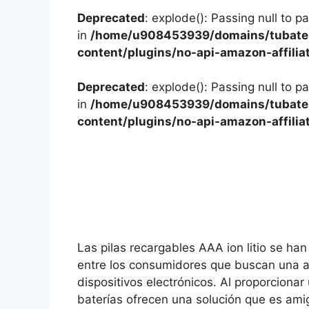
Deprecated
: explode(): Passing null to p
in
/home/u908453939/domains/tubater
content/plugins/no-api-amazon-affilia
Deprecated
: explode(): Passing null to p
in
/home/u908453939/domains/tubater
content/plugins/no-api-amazon-affilia
Las pilas recargables AAA ion litio se h
entre los consumidores que buscan una al
dispositivos electrónicos. Al proporciona
baterías ofrecen una solución que es am