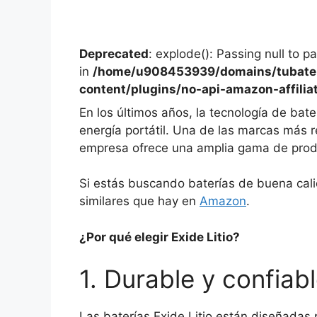
Deprecated
: explode(): Passing null to p
in
/home/u908453939/domains/tubater
content/plugins/no-api-amazon-affilia
En los últimos años, la tecnología de bater
energía portátil. Una de las marcas más r
empresa ofrece una amplia gama de produ
Si estás buscando baterías de buena cali
similares que hay en
Amazon
.
¿Por qué elegir Exide Litio?
1. Durable y confiab
Las baterías Exide Litio están diseñadas 