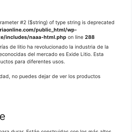
arameter #2 ($string) of type string is deprecated
iaonline.com/public_html/wp-
te/includes/naaa-html.php
on line
288
ías de litio ha revolucionado la industria de la
econocidas del mercado es Exide Litio. Esta
ctos para diferentes usos.
dad, no puedes dejar de ver los productos
le
para durar. Están construidas con los más altos