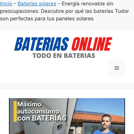
Inicio
-
Baterias solares
-
Energía renovable sin
preocupaciones: Descubre por qué las baterías Tudor
son perfectas para tus paneles solares
Saltar
al
contenido
Menú