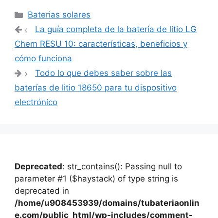
Categorías
Baterias solares
Navegación
La guía completa de la batería de litio LG
de
Chem RESU 10: características, beneficios y
entradas
cómo funciona
Todo lo que debes saber sobre las
baterías de litio 18650 para tu dispositivo
electrónico
Deprecated
: str_contains(): Passing null to
parameter #1 ($haystack) of type string is
deprecated in
/home/u908453939/domains/tubateriaonlin
e.com/public_html/wp-includes/comment-