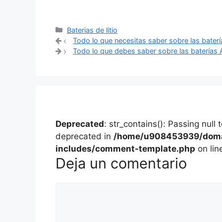
Categorías
Baterias de litio
Navegación
Todo lo que necesitas saber sobre las baterí
de
Todo lo que debes saber sobre las baterías
entradas
Deprecated
: str_contains(): Passing null
deprecated in
/home/u908453939/domai
includes/comment-template.php
on lin
Deja un comentario
Comentario