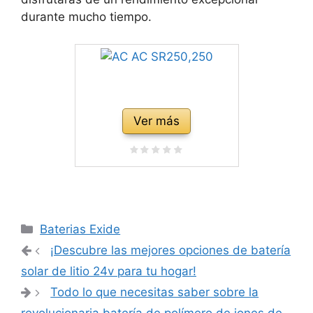
durante mucho tiempo.
Ver más
Categorías
Baterias Exide
Navegación
¡Descubre las mejores opciones de batería
de
solar de litio 24v para tu hogar!
entradas
Todo lo que necesitas saber sobre la
revolucionaria batería de polímero de iones de