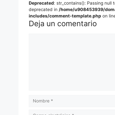
Deprecated
: str_contains(): Passing null
deprecated in
/home/u908453939/domai
includes/comment-template.php
on lin
Deja un comentario
Comentario
Nombre
Correo