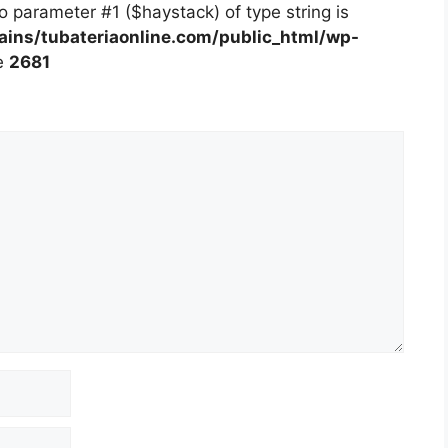
 to parameter #1 ($haystack) of type string is
ns/tubateriaonline.com/public_html/wp-
e
2681