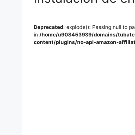
Deprecated
: explode(): Passing null to p
in
/home/u908453939/domains/tubater
content/plugins/no-api-amazon-affilia