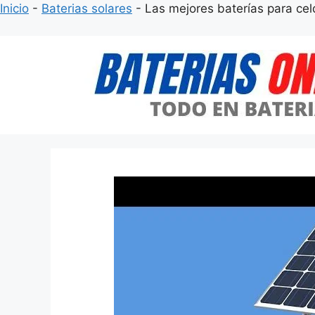
Inicio
-
Baterias solares
-
Las mejores baterías para cel
Saltar
al
contenido