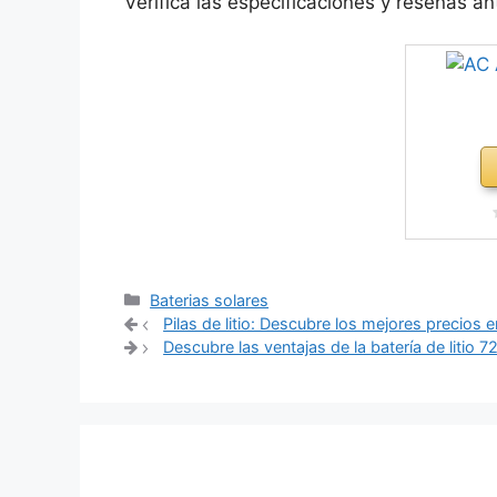
Verifica las especificaciones y reseñas a
Categorías
Baterias solares
Navegación
Pilas de litio: Descubre los mejores precios 
de
Descubre las ventajas de la batería de litio 7
entradas