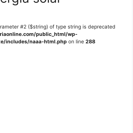
arameter #2 ($string) of type string is deprecated
iaonline.com/public_html/wp-
te/includes/naaa-html.php
on line
288