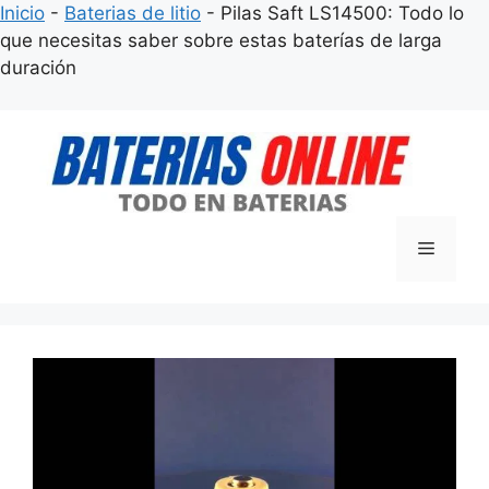
Inicio
-
Baterias de litio
-
Pilas Saft LS14500: Todo lo
que necesitas saber sobre estas baterías de larga
duración
Saltar
al
contenido
Menú