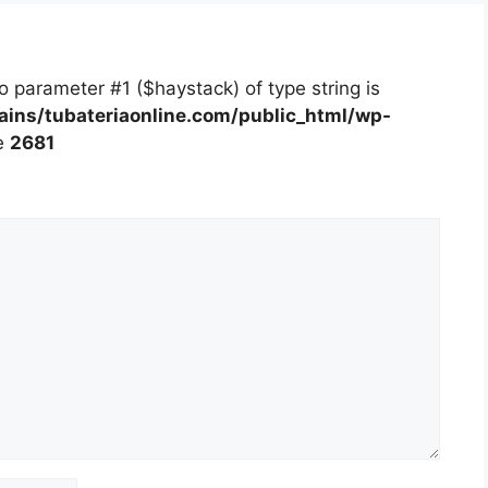
 to parameter #1 ($haystack) of type string is
ns/tubateriaonline.com/public_html/wp-
e
2681