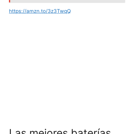
https://amzn.to/3z3TwqQ
Las mejores baterías