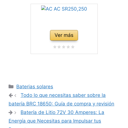
Ver más
Categorías
Baterias solares
Navegación
Todo lo que necesitas saber sobre la
de
batería BRC 18650: Guía de compra y revisión
entradas
Batería de Litio 72V 30 Amperes: La
Energía que Necesitas para Impulsar tus