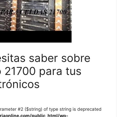
sitas saber sobre
io 21700 para tus
trónicos
arameter #2 ($string) of type string is deprecated
iaonline.com/public_html/wp-