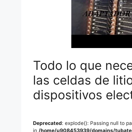
Todo lo que nece
las celdas de lit
dispositivos elec
Deprecated
: explode(): Passing null to p
in
/home/u908453939/domains/tubater