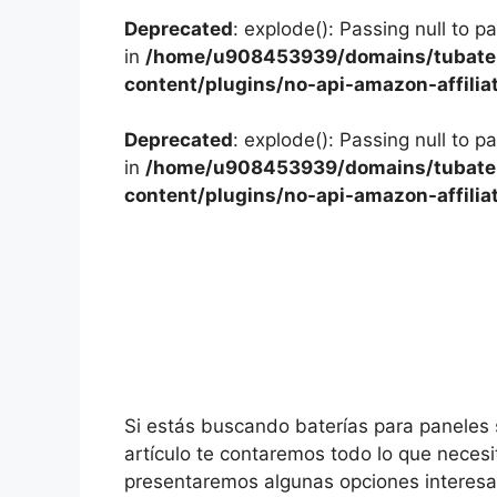
Deprecated
: explode(): Passing null to p
in
/home/u908453939/domains/tubater
content/plugins/no-api-amazon-affilia
Deprecated
: explode(): Passing null to p
in
/home/u908453939/domains/tubater
content/plugins/no-api-amazon-affilia
Si estás buscando baterías para paneles s
artículo te contaremos todo lo que necesi
presentaremos algunas opciones interes