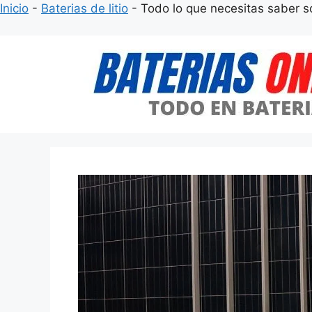
Inicio
-
Baterias de litio
-
Todo lo que necesitas saber s
Saltar
al
contenido