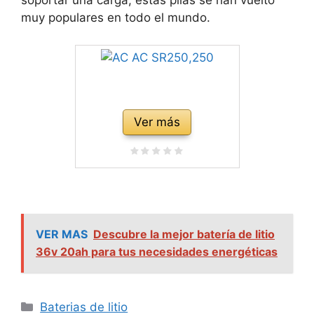
soportar una carga, estas pilas se han vuelto
muy populares en todo el mundo.
Ver más
VER MAS
Descubre la mejor batería de litio
36v 20ah para tus necesidades energéticas
Categorías
Baterias de litio