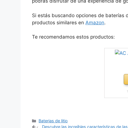
podrás disfrutar de una experiencia de go
Si estás buscando opciones de baterías de
productos similares en
Amazon
.
Te recomendamos estos productos:
Categorías
Baterias de litio
Navegación
Descubre las increíbles características de la