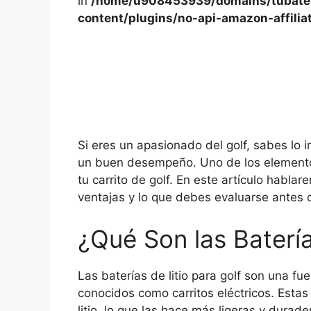
in
/home/u908453939/domains/tubater
content/plugins/no-api-amazon-affilia
Si eres un apasionado del golf, sabes lo
un buen desempeño. Uno de los elementos
tu carrito de golf. En este artículo hablar
ventajas y lo que debes evaluarse antes 
¿Qué Son las Batería
Las baterías de litio para golf son una fu
conocidos como carritos eléctricos. Estas
litio, lo que las hace más ligeras y durad