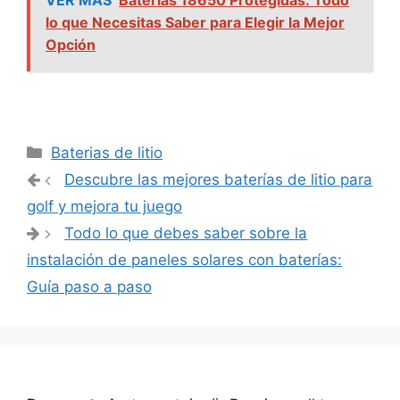
VER MAS
Baterías 18650 Protegidas: Todo
lo que Necesitas Saber para Elegir la Mejor
Opción
Categorías
Baterias de litio
Navegación
Descubre las mejores baterías de litio para
de
golf y mejora tu juego
entradas
Todo lo que debes saber sobre la
instalación de paneles solares con baterías:
Guía paso a paso