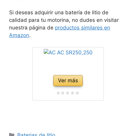
Si deseas adquirir una batería de litio de
calidad para tu motorina, no dudes en visitar
nuestra página de
productos similares en
Amazon
.
Ver más
Categorías
Baterias de litio