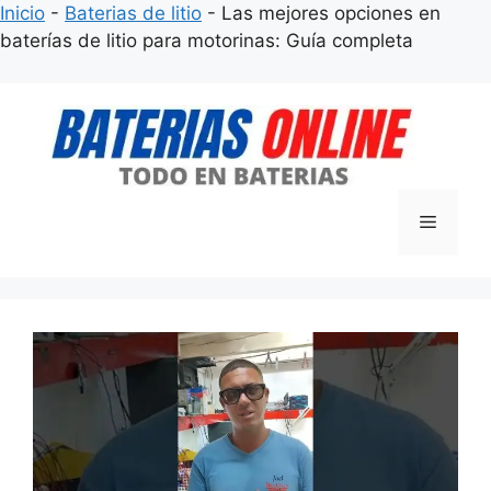
Inicio
-
Baterias de litio
-
Las mejores opciones en
baterías de litio para motorinas: Guía completa
Saltar
al
contenido
Menú